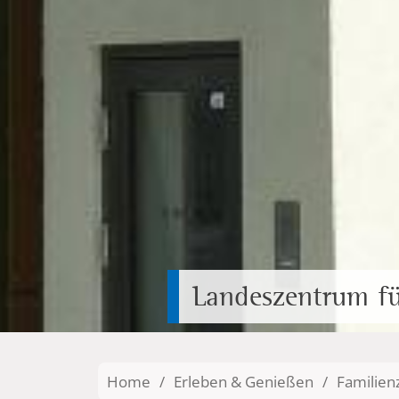
Landeszentrum fü
Home
/
Erleben & Genießen
/
Familienz